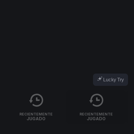
Lucky Try
RECIENTEMENTE
RECIENTEMENTE
JUGADO
JUGADO