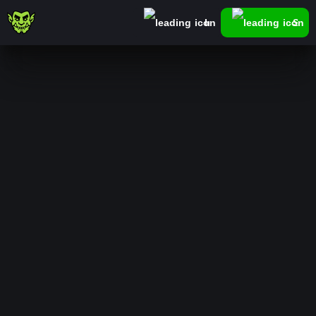
Iniciar sesión
Sign